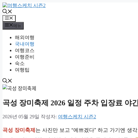
컨
텐
츠
메
뉴
로
메뉴
건
해외여행
너
국내여행
뛰
여행코스
기
여행준비
숙소
여행팁
곡성 장미축제 2026 일정 주차 입장료 야
2026년 05월 29일
작성자:
여행스케치 시즌2
곡성 장미축제
는 사진만 보고 “예쁘겠다” 하고 가기엔 생각