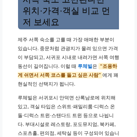
위치·가격·객실 비교 먼
저 보세요
제주 서쪽 숙소를 고를 때 가장 애매한 부분이
있습니다. 중문처럼 관광지가 몰려 있으면 가격
이 부담되고, 서귀포 시내로 내려가면 서쪽 여행
동선이 길어집니다. 이럴 때
루체빌
은
“조용하
게 쉬면서 서쪽 코스를 돌고 싶은 사람”
에게 꽤
현실적인 선택지가 됩니다.
루체빌은 서귀포시 안덕면 산록남로에 위치해
있고, 객실 타입은 스위트·패밀리룸·디럭스 온
돌·디럭스 트윈·스탠다드 트윈 등으로 나뉩니
다. 부대시설로 레스토랑, 포도뮤지엄, 북카페,
스포츠홀, 편의점, 세탁실 등이 구성되어 있습니