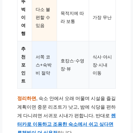
뚜
벅
다소 불
목적지에 따
이
편할 수
가장 무난
라 보통
여
있음
행
추
천
서쪽 코
식사·야시
호캉스·수영
포
스+숙박
장·시내
장·뷰
인
비 절약
이동
트
정리하면
, 숙소 안에서 오래 머물며 시설을 즐길
계획이면 중문 리조트가 낫고, 밤에 식당을 편하
게 다니려면 서귀포 시내가 편합니다. 반대로
렌
터카로 이동하고 조용한 숙소에서 쉬고 싶다면
루체빌이 더 실용적
입니다.