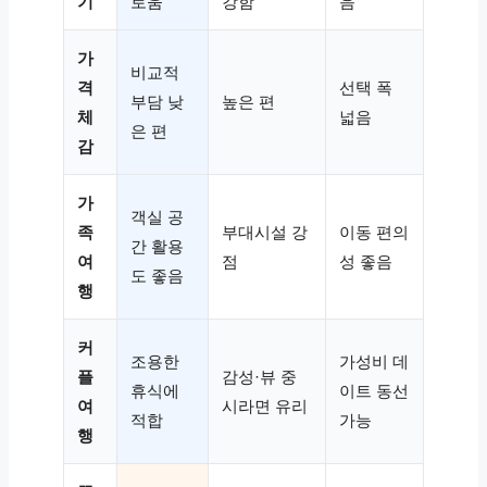
기
로움
강함
음
가
비교적
격
선택 폭
부담 낮
높은 편
체
넓음
은 편
감
가
객실 공
족
부대시설 강
이동 편의
간 활용
여
점
성 좋음
도 좋음
행
커
조용한
가성비 데
플
감성·뷰 중
휴식에
이트 동선
여
시라면 유리
적합
가능
행