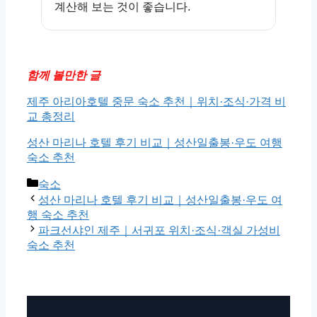
계산해 보는 것이 좋습니다.
함께 볼만한 글
제주 아리아호텔 중문 숙소 추천｜위치·조식·가격 비
교 총정리
성산 마리나 호텔 후기 비교｜성산일출봉·우도 여행
숙소 추천
카
숙소
테
성산 마리나 호텔 후기 비교｜성산일출봉·우도 여
고
행 숙소 추천
리
파크선샤인 제주｜서귀포 위치·조식·객실 가성비
숙소 추천