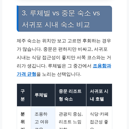
3. 루체빌 vs 중문 숙소 vs
서귀포 시내 숙소 비교
제주 숙소는 위치만 보고 고르면 후회하는 경우
가 많습니다. 중문은 편하지만 비싸고, 서귀포
시내는 식당 접근성이 좋지만 서쪽 코스와는 거
리가 생깁니다. 루체빌은 그 중간에서
조용함과
가격 균형
을 노리는 선택입니다.
구
중문 리조트
서귀포 시
루체빌
분
형 숙소
내 호텔
분
조용하
관광지 중심,
식당·카페
위
고 여유
리조트 느낌
접근성 좋