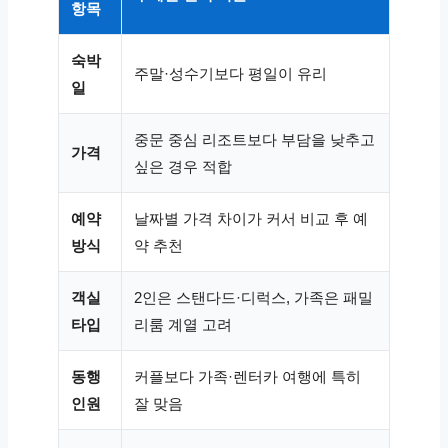
항목
숙박
주말·성수기보다 평일이 유리
일
중문 중심 리조트보다 부담을 낮추고
가격
싶은 경우 적합
예약
날짜별 가격 차이가 커서 비교 후 예
방식
약 추천
객실
2인은 스탠다드·디럭스, 가족은 패밀
타입
리룸 계열 고려
동행
커플보다 가족·렌터카 여행에 특히
인원
잘 맞음