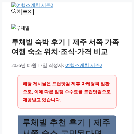
컨
텐
메
츠
뉴
로
건
너
루체빌 숙박 후기｜제주 서쪽 가족
뛰
기
여행 숙소 위치·조식·가격 비교
2026년 05월 17일
작성자:
여행스케치 시즌2
해당 게시물은 트립닷컴 제휴 마케팅의 일환
으로, 이에 따른 일정 수수료를 트립닷컴으로
제공받고 있습니다.
루체빌 추천 후기｜제주
서쪽 숙소 고민된다면