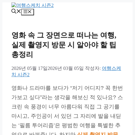
컨
텐
메
츠
뉴
로
건
영화 속 그 장면으로 떠나는 여행,
너
뛰
실제 촬영지 방문 시 알아야 할 팁
기
총정리
2026년 05월 17일
2026년 03월 05일
작성자:
여행스케
치 시즌2
영화나 드라마를 보다가 “저기 어디지? 꼭 한번
가보고 싶다”라는 생각을 해보신 적 있나요? 스
크린 속 풍경이 너무 아름다워 직접 그 공기를
마시고, 주인공이 서 있던 그 자리에 발을 내딛
는 ‘필름 투어리즘’은 평범한 여행을 특별한 추
억으로 바꿔줍니다. 하지만
실제 촬영지 방문