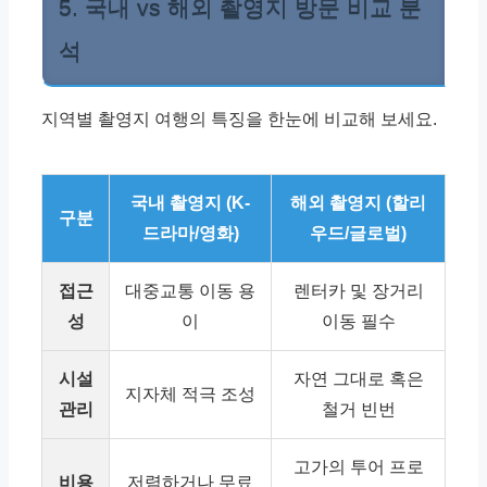
5. 국내 vs 해외 촬영지 방문 비교 분
석
지역별 촬영지 여행의 특징을 한눈에 비교해 보세요.
국내 촬영지 (K-
해외 촬영지 (할리
구분
드라마/영화)
우드/글로벌)
접근
대중교통 이동 용
렌터카 및 장거리
성
이
이동 필수
시설
자연 그대로 혹은
지자체 적극 조성
관리
철거 빈번
고가의 투어 프로
비용
저렴하거나 무료