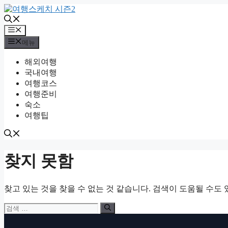
컨
텐
츠
메
뉴
로
메뉴
건
해외여행
너
국내여행
뛰
여행코스
기
여행준비
숙소
여행팁
찾지 못함
찾고 있는 것을 찾을 수 없는 것 같습니다. 검색이 도움될 수도 
검
색: